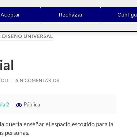
Aceptar
Rechazar
Configu
:
DISEÑO UNIVERSAL
ial
HOLI
/
SIN COMENTARIOS
ula 2
Pública
da quería enseñar el espacio escogido para la
as personas.