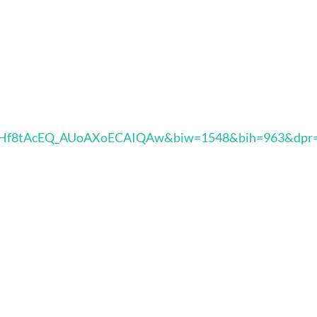
QKHf8tAcEQ_AUoAXoECAIQAw&biw=1548&bih=963&dpr