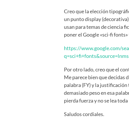
Creo que la elección tipográfi
un punto display (decorativa)
usan para temas de ciencia fi
poner el Google «sci-fi fonts» 
https://www.google.com/sea
q=sci+fi+fonts&source=
Por otro lado, creo que el con
Me parece bien que decidas d
palabra (FY) y la justificació
demasiado peso en esa palabr
pierda fuerza y no se lea tod
Saludos cordiales.