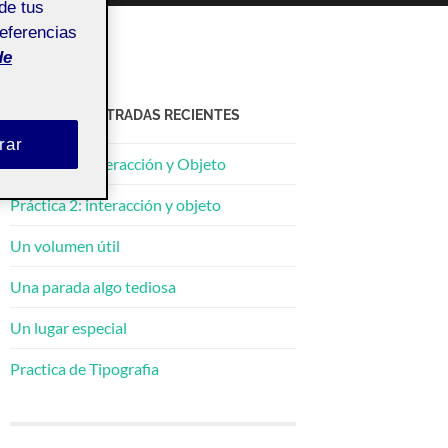
de tus
referencias
de
ACTIFOLIO ENTRADAS RECIENTES
rar
Práctica 2: Interacción y Objeto
Práctica 2: interacción y objeto
Un volumen útil
Una parada algo tediosa
Un lugar especial
Practica de Tipografia