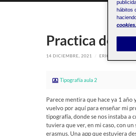
publicid
hábitos 
haciendo
cookies
Practica de Ti
14 DICIEMBRE, 2021
/
ERIC LOPEZ MO
Tipografía aula 2
Parece mentira que hace ya 1 año 
vuelvo por aquí para enseñar mi pr
tipografía, donde se nos instaba a c
tuviera que ver, en mi caso, con u
erasmus. Una app que estuviera de