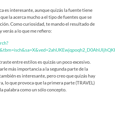
ca es interesante, aunque quizás la fuente tiene
 que la acerca mucho a el tipo de fuentes que se
cción. Como curiosidad, te mando el resultado de
y verás a lo que me refiero:
rch?
lnms&tbm=isch&sa=X&ved=2ahUKEwjqpoqh2_D0AhUIjh
traste entre estilos es quizás un poco excesivo.
arle más importancia a la segunda parte de la
n también es interesante, pero creo que quizás hay
a, lo que provoca que la primera parte (TRAVEL)
a la palabra como un sólo concepto.