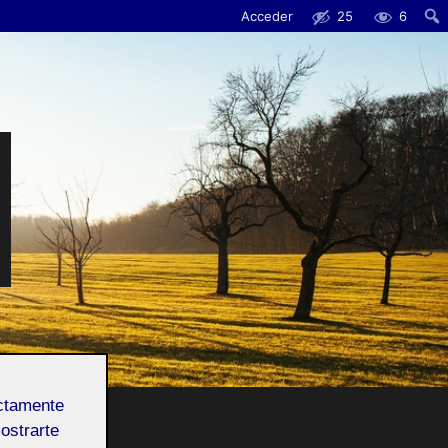
Acceder
25
6
Busc
ectamente
mostrarte