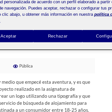
ad personalizada de acuerdo con un perfil elaborado a partir 
de navegación. Puedes aceptar, rechazar o configurar tus p
 clic abajo, u obtener más información en nuestra
política 
.
pografia
Aceptar
Rechazar
Configu
CHOLI
/
1 COMENTARIO
Pública
y medio que empecé esta aventura, y es que
oyecto realizado en la asignatura de
rear un logo utilizando una tipografía y que
n servicio de búsqueda de alojamiento para
stinada a un consumidor entre 18-25 años.